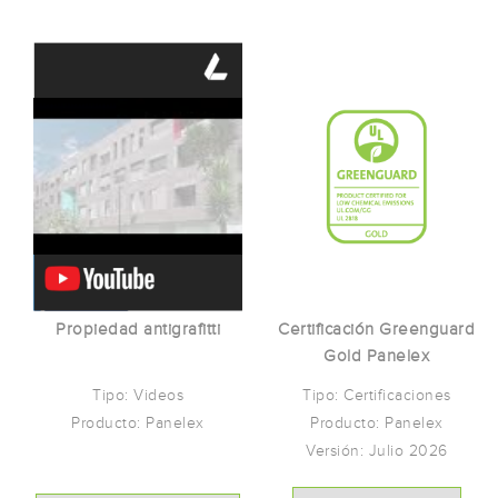
Certificación Greenguard
Propiedad antigrafitti
Gold Panelex
Tipo: Certificaciones
Tipo: Videos
Producto: Panelex
Producto: Panelex
Versión: Julio 2026