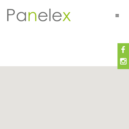
Composición
Ventajas
Aplicaciones
Sólidos Unicolores
Maderas
Granitos Mármoles
Metálicos