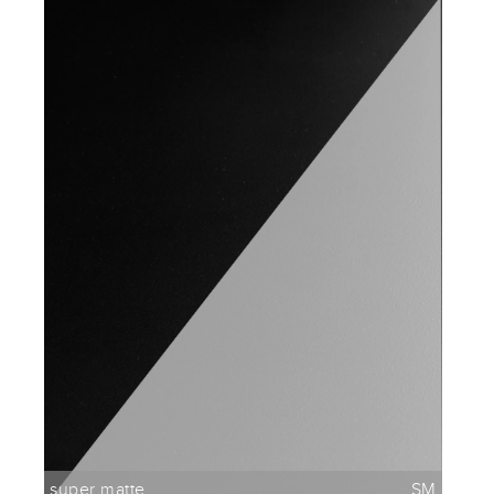
super matte
SM