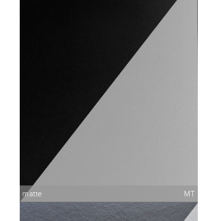
Acabados y Texturas
matte
MT