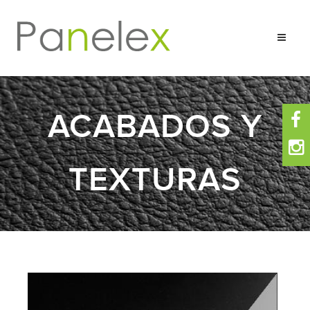
ACABADOS Y
Composición
Ventajas
TEXTURAS
Aplicaciones
Sólidos Unicolores
Maderas
Granitos Mármoles
Metálicos