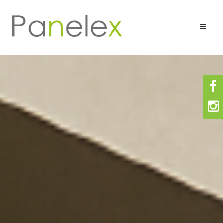
Composición
Ventajas
Aplicaciones
Sólidos Unicolores
Maderas
Granitos Mármoles
Metálicos