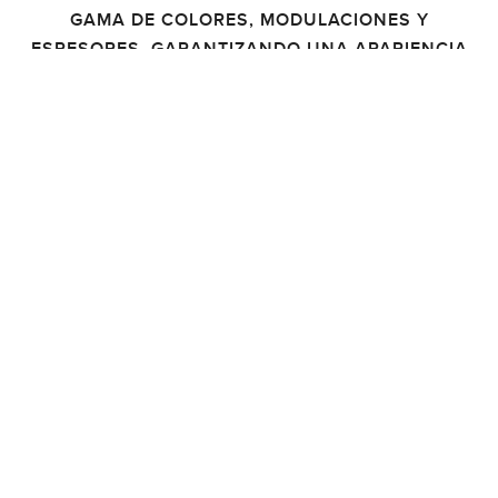
GAMA DE COLORES, MODULACIONES Y
ESPESORES, GARANTIZANDO UNA APARIENCIA
EXCELENTE POR LARGO TIEMPO DADA SU
COMPOSICIÓN.